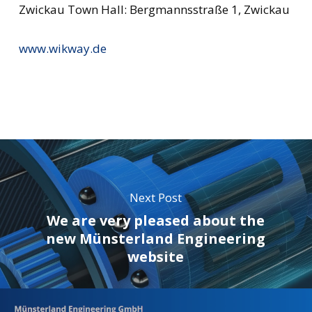
Zwickau Town Hall: Bergmannsstraße 1, Zwickau
www.wikway.de
Next Post
We are very pleased about the
new Münsterland Engineering
website