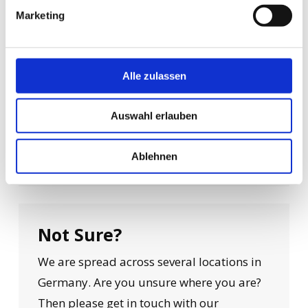
Marketing
Company for engineering services mbH
Erna-Berger-Str. 17
01097 Dresden
Alle zulassen
Phone: +49 351 / 212 908-0
Auswahl erlauben
Send e-mail
Ablehnen
Not Sure?
We are spread across several locations in
Germany. Are you unsure where you are?
Then please get in touch with our