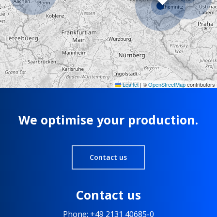
Leaflet
|
©
OpenStreetMap
contributors
We optimise your production.
Contact us
Contact us
Phone: +49 2131 40685-0