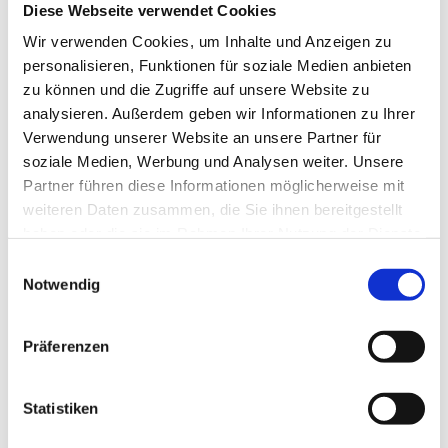
Diese Webseite verwendet Cookies
Wir verwenden Cookies, um Inhalte und Anzeigen zu
personalisieren, Funktionen für soziale Medien anbieten
zu können und die Zugriffe auf unsere Website zu
Location: Zwickau
analysieren. Außerdem geben wir Informationen zu Ihrer
Verwendung unserer Website an unsere Partner für
Company for engineering services mbH
soziale Medien, Werbung und Analysen weiter. Unsere
Leipziger Street 176
Partner führen diese Informationen möglicherweise mit
08058 Zwickau
weiteren Daten zusammen, die Sie ihnen bereitgestellt
haben oder die sie im Rahmen Ihrer Nutzung der Dienste
Phone: +49 375 / 30350611
gesammelt haben.
Einwilligungsauswahl
Notwendig
Send e-mail
Präferenzen
Statistiken
Location: Dresden