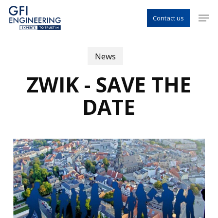
Skip
Menu
Men
Contact us
to
main
content
News
ZWIK - SAVE THE
DATE