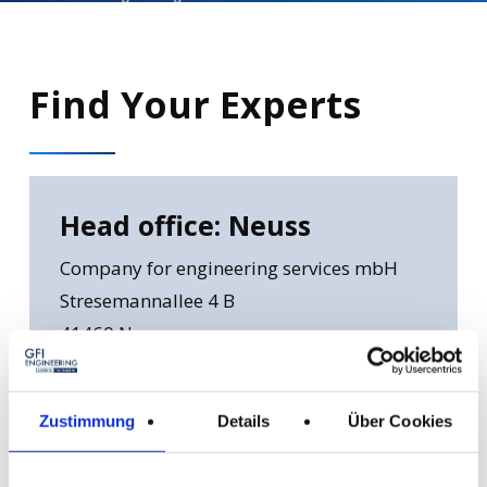
Find
Your
Experts
Head office: Neuss
Company for engineering services mbH
Stresemannallee 4 B
41460 Neuss
Phone: +49 2131 / 40685-0
Zustimmung
Details
Über Cookies
Send e-mail