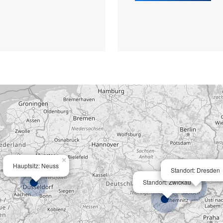
×
Hauptsitz: Neuss
Standort: Dresden
×
Standort: Zwickau