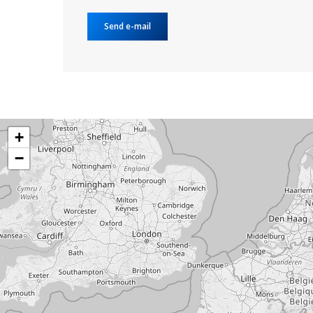
Send e-mail
+
−