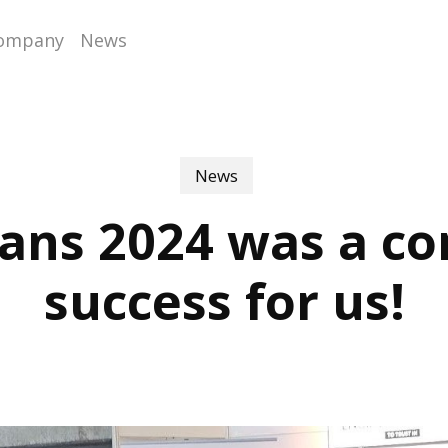
company
News
News
ans 2024 was a c
success for us!