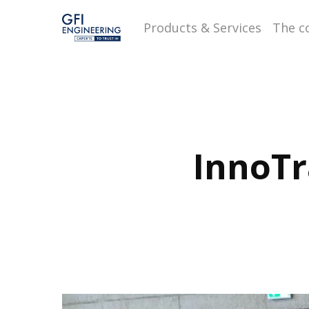
Skip
Products & Services
The 
to
main
content
InnoTr