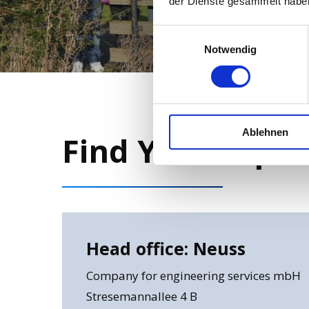
der Dienste gesammelt habe
Einwilligungsauswahl
Notwendig
Ablehnen
Find
Your
Exper
Head office: Neuss
Company for engineering services mbH
Stresemannallee 4 B