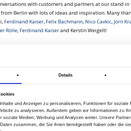
onversations with customers and partners at our stand in 
om Berlin with lots of ideas and inspiration. Many thank
i,
Ferdinand Kaiser
,
Felix Bachmann
,
Nico Cavkic
,
Jörn Kr
er Rölle
,
Ferdinand Kaiser
and Kerstin Weigelt!
Details
Cookies
nhalte und Anzeigen zu personalisieren, Funktionen für soziale
Website zu analysieren. Außerdem geben wir Informationen zu I
r soziale Medien, Werbung und Analysen weiter. Unsere Partner
Next Post
 Daten zusammen, die Sie ihnen bereitgestellt haben oder die s
GFI ENGINEERING TURNS 55