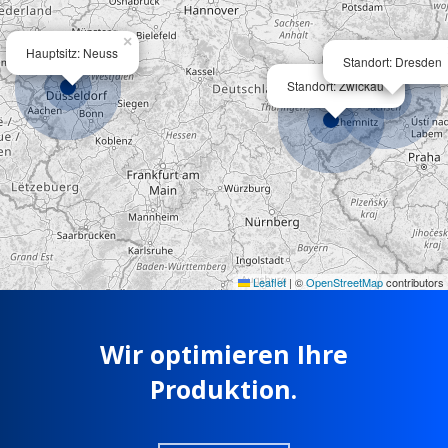
×
Hauptsitz: Neuss
Standort: Dresden
×
Standort: Zwickau
Leaflet
|
©
OpenStreetMap
contributors
Wir optimieren Ihre
Produktion.