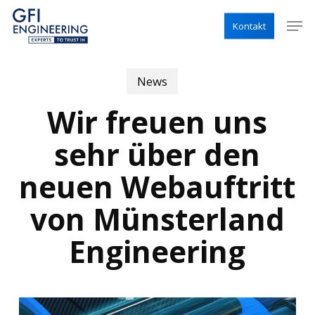
Skip
Menu
Men
Kontakt
to
main
content
News
Wir freuen uns
sehr über den
neuen Webauftritt
von Münsterland
Engineering