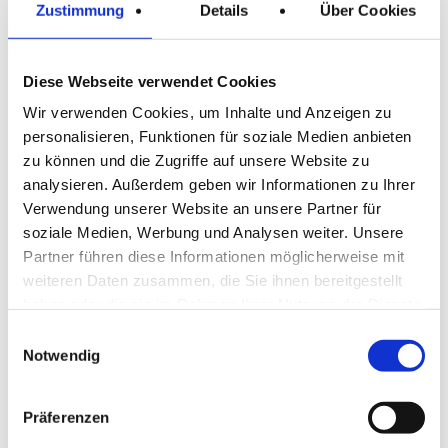
Zustimmung
Details
Über Cookies
Telefon: +49 2131 / 40685-0
Diese Webseite verwendet Cookies
E-Mail schreiben
Wir verwenden Cookies, um Inhalte und Anzeigen zu
personalisieren, Funktionen für soziale Medien anbieten
zu können und die Zugriffe auf unsere Website zu
analysieren. Außerdem geben wir Informationen zu Ihrer
Standort Zwickau:
Verwendung unserer Website an unsere Partner für
soziale Medien, Werbung und Analysen weiter. Unsere
Gesellschaft für Ingenieurdienste mbH
Partner führen diese Informationen möglicherweise mit
Leipziger Straße 176
weiteren Daten zusammen, die Sie ihnen bereitgestellt
haben oder die sie im Rahmen Ihrer Nutzung der Dienste
08058 Zwickau
gesammelt haben.
Einwilligungsauswahl
Notwendig
Telefon: +49 375 / 30350611
Präferenzen
E-Mail schreiben