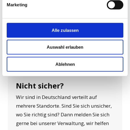
Marketing
Erna-Berger-Str. 17
01097 Dresden
Telefon: +49 351 / 212 908-0
Alle zulassen
Auswahl erlauben
E-Mail schreiben
Ablehnen
Nicht sicher?
Wir sind in Deutschland verteilt auf
mehrere Standorte. Sind Sie sich unsicher,
wo Sie richtig sind? Dann melden Sie sich
gerne bei unserer Verwaltung, wir helfen