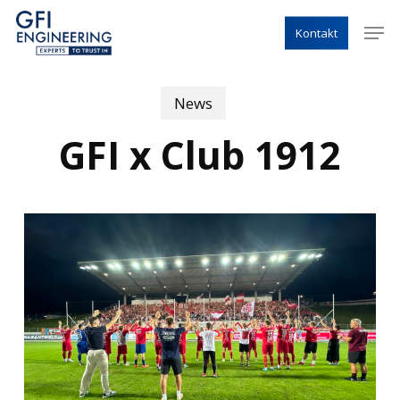
Skip
Menu
Men
Kontakt
to
main
content
News
GFI x Club 1912