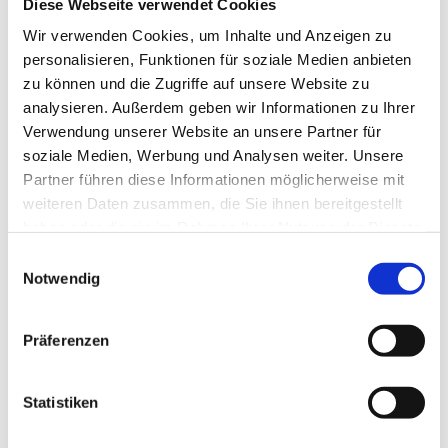
Diese Webseite verwendet Cookies
Wir verwenden Cookies, um Inhalte und Anzeigen zu
Standort Zwickau:
personalisieren, Funktionen für soziale Medien anbieten
zu können und die Zugriffe auf unsere Website zu
Gesellschaft für Ingenieurdienste mbH
analysieren. Außerdem geben wir Informationen zu Ihrer
Leipziger Straße 176
Verwendung unserer Website an unsere Partner für
08058 Zwickau
soziale Medien, Werbung und Analysen weiter. Unsere
Partner führen diese Informationen möglicherweise mit
weiteren Daten zusammen, die Sie ihnen bereitgestellt
Telefon: +49 375 / 30350611
haben oder die sie im Rahmen Ihrer Nutzung der Dienste
gesammelt haben.
Einwilligungsauswahl
E-Mail schreiben
Notwendig
Präferenzen
Standort Dresden:
Statistiken
Gesellschaft für Ingenieurdienste mbH