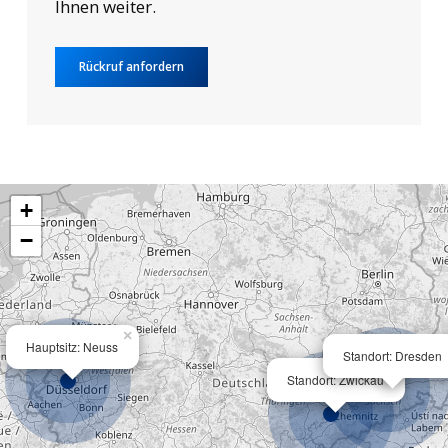
Ihnen weiter.
Rückruf anfordern
+
−
×
Hauptsitz: Neuss
Standort: Dresden
×
Standort: Zwickau