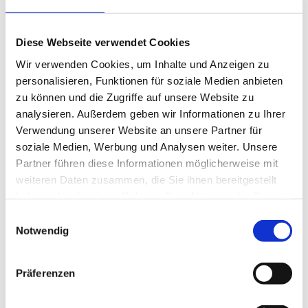
E-Mail schreiben
Diese Webseite verwendet Cookies
Wir verwenden Cookies, um Inhalte und Anzeigen zu
personalisieren, Funktionen für soziale Medien anbieten
zu können und die Zugriffe auf unsere Website zu
Standort Zwickau:
analysieren. Außerdem geben wir Informationen zu Ihrer
Verwendung unserer Website an unsere Partner für
Gesellschaft für Ingenieurdienste mbH
soziale Medien, Werbung und Analysen weiter. Unsere
Partner führen diese Informationen möglicherweise mit
Leipziger Straße 176
weiteren Daten zusammen, die Sie ihnen bereitgestellt
08058 Zwickau
haben oder die sie im Rahmen Ihrer Nutzung der Dienste
gesammelt haben.
Einwilligungsauswahl
Telefon: +49 375 / 30350611
Notwendig
E-Mail schreiben
Präferenzen