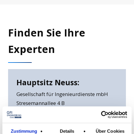
Finden
Sie
Ihre
Experten
Hauptsitz Neuss:
Gesellschaft für Ingenieurdienste mbH
Stresemannallee 4 B
41460 Neuss
Telefon: +49 2131 / 40685-0
Zustimmung
Details
Über Cookies