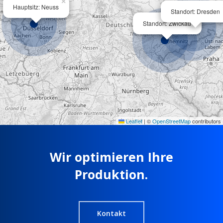
×
Hauptsitz: Neuss
Standort: Dresden
×
Standort: Zwickau
Leaflet
|
©
OpenStreetMap
contributors
Wir optimieren Ihre
Produktion.
Kontakt